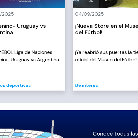
0/2025
04/09/2025
nino- Uruguay vs
¡Nueva Store en el Mus
ntina
del Fútbol!
EBOL Liga de Naciones
¡Ya reabrió sus puertas la t
ina, Uruguay vs Argentina
oficial del Museo del Fútbol!
os deportivos
De interés
Conocé todas la